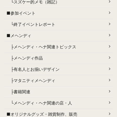
└スズケー的メモ（雑記）
■参加イベント
└終了イベントレポート
■メヘンディ
├メヘンディ・ヘナ関連トピックス
├メヘンディ作品
├有名人とお揃いデザイン
├マタニティメヘンディ
├書籍関連
└メヘンディ・ヘナ関連の店・人
■オリジナルグッズ・雑貨制作、販売