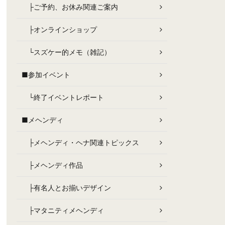
├ご予約、お休み関連ご案内
├オンラインショップ
└スズケー的メモ（雑記）
■参加イベント
└終了イベントレポート
■メヘンディ
├メヘンディ・ヘナ関連トピックス
├メヘンディ作品
├有名人とお揃いデザイン
├マタニティメヘンディ