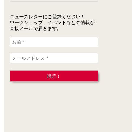
ニュースレターにご登録ください！
ワークショップ、イベントなどの情報が
直接メールで届きます。
名
前
*
メ
ー
ル
ア
ド
レ
ス
*