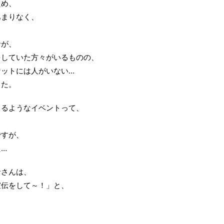
ため、
あまりなく、
者が、
をしていた方々がいるものの、
ケットには人がいない…
した。
まるようなイベントって、
、
ですが、
…
者さんは、
宣伝をして～！」と、
。