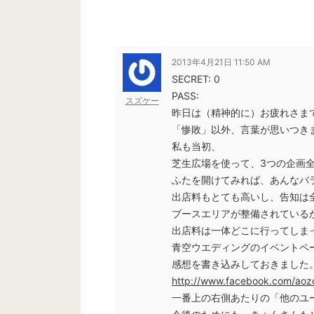
2013年4月21日 11:50 AM
SECRET: 0
PASS:
スズケー
昨日は（精神的に）お疲れさま
「惨敗」以外、言葉が思いつき
私も当初、
芝生広場を使って、3つの企画
ふたを開けてみれば、あんなバ
出店料もとても高いし、告知は
ブースエリアが整備されている
出店料は一体どこに行ってしま
青空ウエディングのイベントペ
感想を書き込みしておきました
http://www.facebook.com/aoz
一番上の右側あたりの「他のユ