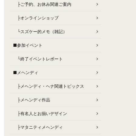
├ご予約、お休み関連ご案内
├オンラインショップ
└スズケー的メモ（雑記）
■参加イベント
└終了イベントレポート
■メヘンディ
├メヘンディ・ヘナ関連トピックス
├メヘンディ作品
├有名人とお揃いデザイン
├マタニティメヘンディ