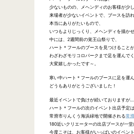
少ないものの、メヘンディのお客様が少
来場者が少ないイベントで、ブースを訪
本当にありがたいもので、
いつもよりじっくり、メヘンディを描か
中には、2週間前の覚王山祭りで、
ハート＊フールのブースを見つけること
わざわざモリコロパークまで足を運んで
大変嬉しかったです～。
寒い中ハート＊フールのブースに足を運
どうもありがとうございました！
最近イベントで負けが続いておりますが…
ハート＊フールの次のイベント出店予定
常滑市りんくう海浜緑地で開催される
常滑
180近いクリエーターの出店ブースが一
今度こそは、お客様がいっぱいのイベン