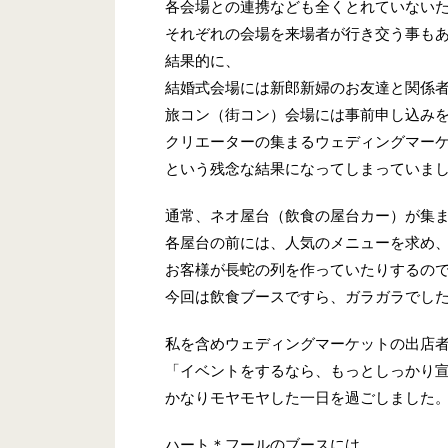
各会場との連携なども全くとれていない
それぞれの会場を来場者が行き交う事も
結果的に、
結婚式会場には新郎新婦のお友達と関係
旅コン（街コン）会場には事前申し込み
クリエーターの集まるウェディングマー
という残念な結果になってしまっていま
通常、ネオ屋台（飲食の屋台カー）が集
各屋台の前には、人気のメニューを求め
お客様が長蛇の列を作っていたりするの
今回は飲食ブースですら、ガラガラでした
私を含めウェディングマーケットの出店
「イベントをするなら、もっとしっかり
かなりモヤモヤした一日を過ごしました
ハート＊フールのブースには、