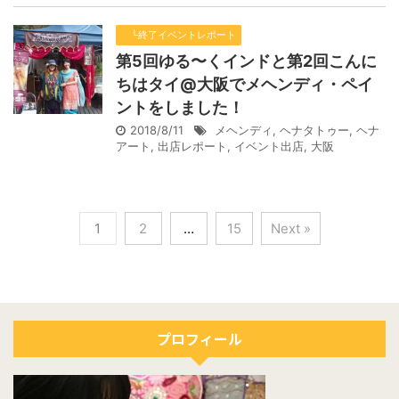
└終了イベントレポート
第5回ゆる〜くインドと第2回こんに
ちはタイ@大阪でメヘンディ・ペイ
ントをしました！
2018/8/11
メヘンディ
,
ヘナタトゥー
,
ヘナ
アート
,
出店レポート
,
イベント出店
,
大阪
1
2
…
15
Next »
プロフィール