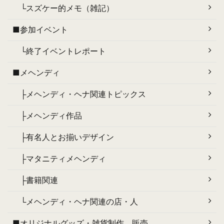
└スズケー的メモ（雑記）
■参加イベント
└終了イベントレポート
■メヘンディ
├メヘンディ・ヘナ関連トピックス
├メヘンディ作品
├有名人とお揃いデザイン
├マタニティメヘンディ
├書籍関連
└メヘンディ・ヘナ関連の店・人
■オリジナルグッズ・雑貨制作、販売