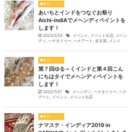
■参加イベント
あいちとインドをつなぐお祭り
Aichi-indiAでメヘンディペイントを
します！
2023/2/24
イベント
,
イベント出店
,
メヘン
ディ
,
ヘナタトゥー
,
ヘナアート
,
名古屋
,
インド
■参加イベント
第７回ゆる～くインドと第４回こん
にちはタイでメヘンディペイントを
します！
2022/7/27
メヘンディ
,
ヘナタトゥー
,
ヘナ
アート
,
イベント
,
イベント出店
■参加イベント
ナマステ・インディア2019 in