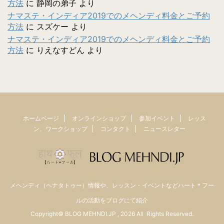
方法
に
静岡の弟子
より
ナマステ・インディア2019でのメヘンディ料金とご予約
方法
に
スズケー
より
ナマステ・インディア2019でのメヘンディ料金とご予約
方法
に
りえなすどん
より
ホームページ
オンラインショップ
参加イベント
レッス
ン、ワークショップ
コンタクト
ニュースレター
メヘンディ（ヘナタトゥー）情報や、レッスン・イベントなどハート＊フー
ルの活動をブログにて紹介
Copyright© BLOG MEHNDI.JP , 2026 All Rights Reserved.