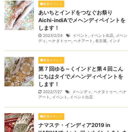
■参加イベント
あいちとインドをつなぐお祭り
Aichi-indiAでメヘンディペイントを
します！
2023/2/24
イベント
,
イベント出店
,
メヘン
ディ
,
ヘナタトゥー
,
ヘナアート
,
名古屋
,
インド
■参加イベント
第７回ゆる～くインドと第４回こん
にちはタイでメヘンディペイントを
します！
2022/7/27
メヘンディ
,
ヘナタトゥー
,
ヘナ
アート
,
イベント
,
イベント出店
■参加イベント
ナマステ・インディア2019 in