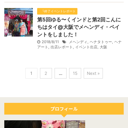
└終了イベントレポート
第5回ゆる〜くインドと第2回こんに
ちはタイ@大阪でメヘンディ・ペイ
ントをしました！
2018/8/11
メヘンディ
,
ヘナタトゥー
,
ヘナ
アート
,
出店レポート
,
イベント出店
,
大阪
1
2
…
15
Next »
プロフィール