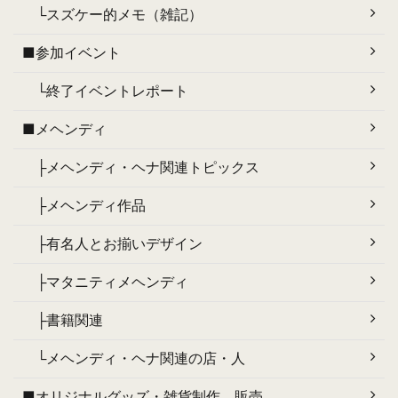
└スズケー的メモ（雑記）
■参加イベント
└終了イベントレポート
■メヘンディ
├メヘンディ・ヘナ関連トピックス
├メヘンディ作品
├有名人とお揃いデザイン
├マタニティメヘンディ
├書籍関連
└メヘンディ・ヘナ関連の店・人
■オリジナルグッズ・雑貨制作、販売