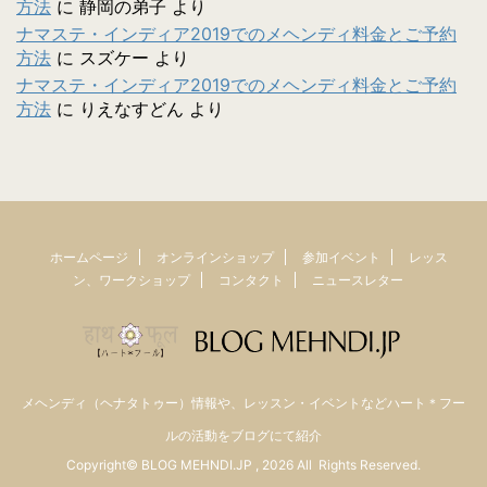
方法
に
静岡の弟子
より
ナマステ・インディア2019でのメヘンディ料金とご予約
方法
に
スズケー
より
ナマステ・インディア2019でのメヘンディ料金とご予約
方法
に
りえなすどん
より
ホームページ
オンラインショップ
参加イベント
レッス
ン、ワークショップ
コンタクト
ニュースレター
メヘンディ（ヘナタトゥー）情報や、レッスン・イベントなどハート＊フー
ルの活動をブログにて紹介
Copyright© BLOG MEHNDI.JP , 2026 All Rights Reserved.