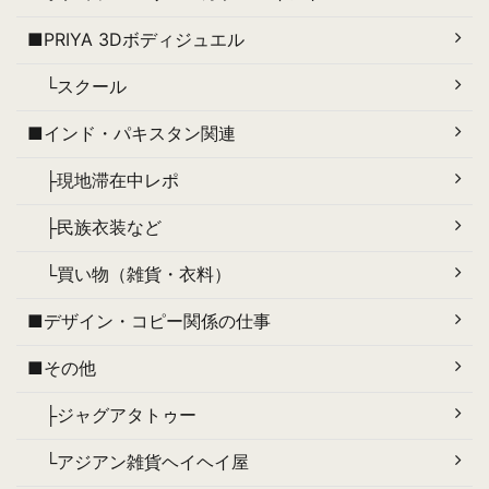
■PRIYA 3Dボディジュエル
└スクール
■インド・パキスタン関連
├現地滞在中レポ
├民族衣装など
└買い物（雑貨・衣料）
■デザイン・コピー関係の仕事
■その他
├ジャグアタトゥー
└アジアン雑貨ヘイヘイ屋