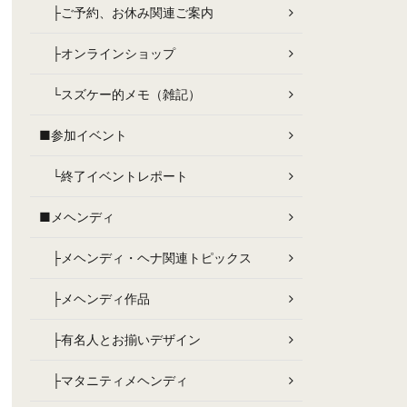
├ご予約、お休み関連ご案内
├オンラインショップ
└スズケー的メモ（雑記）
■参加イベント
└終了イベントレポート
■メヘンディ
├メヘンディ・ヘナ関連トピックス
├メヘンディ作品
├有名人とお揃いデザイン
├マタニティメヘンディ