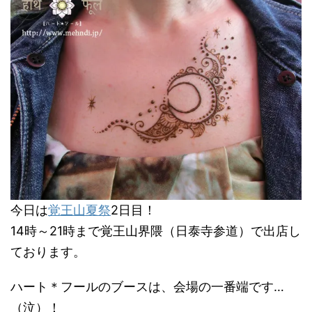
今日は
覚王山夏祭
2日目！
14時～21時まで覚王山界隈（日泰寺参道）で出店し
ております。
ハート＊フールのブースは、会場の一番端です…
（泣）！