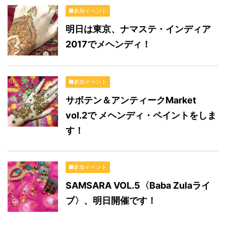
■参加イベント
明日は東京、ナマステ・インディア
2017でメヘンディ！
■参加イベント
サボテン＆アンティークMarket
vol.2で メヘンディ・ペイントをしま
す！
■参加イベント
SAMSARA VOL.5〈Baba Zulaライ
ブ〉、明日開催です！