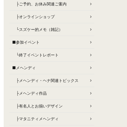
├ご予約、お休み関連ご案内
├オンラインショップ
└スズケー的メモ（雑記）
■参加イベント
└終了イベントレポート
■メヘンディ
├メヘンディ・ヘナ関連トピックス
├メヘンディ作品
├有名人とお揃いデザイン
├マタニティメヘンディ