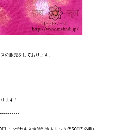
ースの販売をしております。
おります！
----------
000円（いずれも入場時別途ドリンク代500円必要）