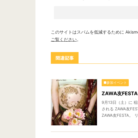
このサイトはスパムを低減するために Akism
ご覧ください
。
関連記事
■参加イベント
ZAWA友FES
9月13日（土）に
される ZAWA友F
ZAWA友FESTA。 リー