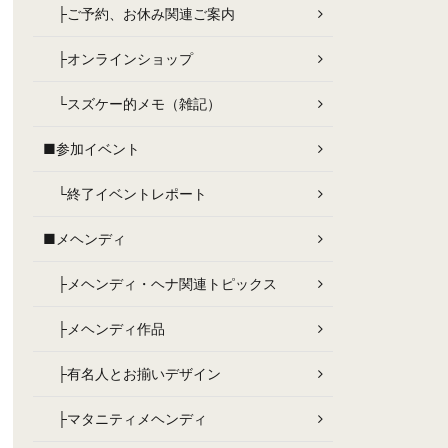
├ご予約、お休み関連ご案内
├オンラインショップ
└スズケー的メモ（雑記）
■参加イベント
└終了イベントレポート
■メヘンディ
├メヘンディ・ヘナ関連トピックス
├メヘンディ作品
├有名人とお揃いデザイン
├マタニティメヘンディ