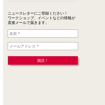
ニュースレターにご登録ください！
ワークショップ、イベントなどの情報が
直接メールで届きます。
名
前
*
メ
ー
ル
ア
ド
レ
ス
*