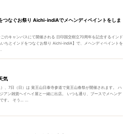
つなぐお祭り Aichi-indiAでメヘンディペイントをしま
なごのキャンパスにて開催される 日印国交樹立70周年を記念するインド
いちとインドをつなぐお祭り Aichi-indiA】で、メヘンディペイントを
.
天気
土）、7日（日）は 覚王山日泰寺参道で覚王山春祭が開催されます。 ハ
ジアン雑貨ヘイヘイ屋と一緒に出店。 いつも通り、ブースでメヘンデ
。 そう… ...