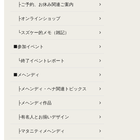
├ご予約、お休み関連ご案内
├オンラインショップ
└スズケー的メモ（雑記）
■参加イベント
└終了イベントレポート
■メヘンディ
├メヘンディ・ヘナ関連トピックス
├メヘンディ作品
├有名人とお揃いデザイン
├マタニティメヘンディ