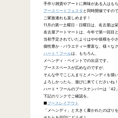
手作り雑貨やアートに興味がある人はも
アースリートフェスタ
と同時開催ですの
ご家族連れも楽しめます！
11月の第一土曜日・日曜日は、名古屋は
名古屋アートマートは、今年で第一回目
当初予定されていたよりはやや規模を小
個性豊か・バラエティー豊富な、様々な
ハート＊フール
は、もちろん、
メヘンディ・ペイントでの出店です。
ブーススペースが広めなのですが、
そんな中でこじんまりとメヘンディを描
よろしかったら、遊びに来てくださいね
ハート＊フールのブースナンバーは「42
下記のリンクでご確認を。
■
ブースレイアウト
「メヘンディ」と大きく書かれたのぼり
そちらを目印にどうぞ！