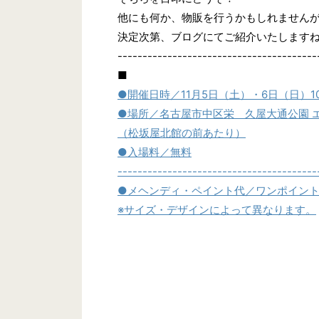
他にも何か、物販を行うかもしれません
決定次第、ブログにてご紹介いたします
----------------------------------------
■
●開催日時／11月5日（土）・6日（日）10:0
●場所／名古屋市中区栄 久屋大通公園 
（松坂屋北館の前あたり）
●入場料／無料
----------------------------------------
●メヘンディ・ペイント代／ワンポイント
※サイズ・デザインによって異なります。