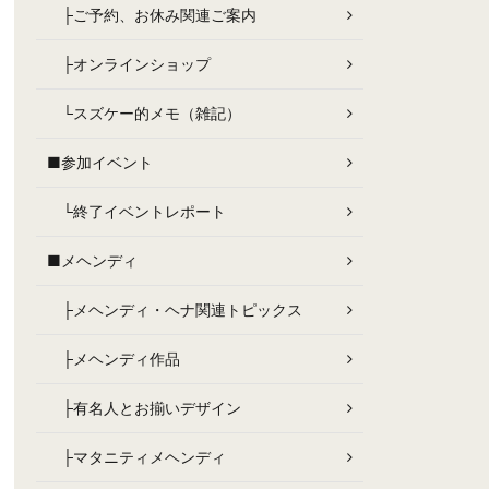
├ご予約、お休み関連ご案内
├オンラインショップ
└スズケー的メモ（雑記）
■参加イベント
└終了イベントレポート
■メヘンディ
├メヘンディ・ヘナ関連トピックス
├メヘンディ作品
├有名人とお揃いデザイン
├マタニティメヘンディ