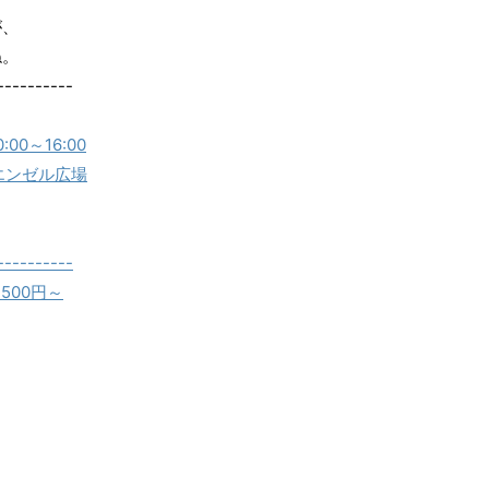
が、
ね。
----------
0～16:00
エンゼル広場
----------
500円～