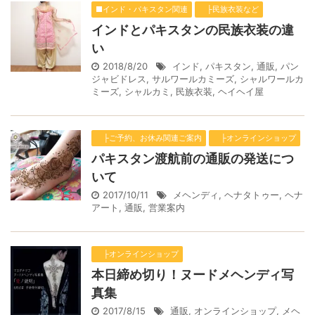
■インド・パキスタン関連
├民族衣装など
インドとパキスタンの民族衣装の違
い
2018/8/20
インド
,
パキスタン
,
通販
,
パン
ジャビドレス
,
サルワールカミーズ
,
シャルワールカ
ミーズ
,
シャルカミ
,
民族衣装
,
ヘイヘイ屋
├ご予約、お休み関連ご案内
├オンラインショップ
パキスタン渡航前の通販の発送につ
いて
2017/10/11
メヘンディ
,
ヘナタトゥー
,
ヘナ
アート
,
通販
,
営業案内
├オンラインショップ
本日締め切り！ヌードメヘンディ写
真集
2017/8/15
通販
,
オンラインショップ
,
メヘ