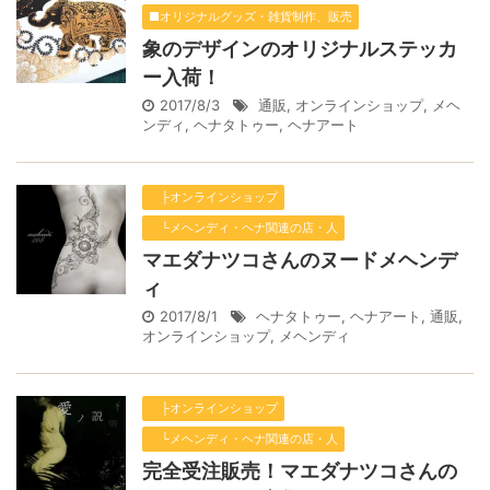
■オリジナルグッズ・雑貨制作、販売
象のデザインのオリジナルステッカ
ー入荷！
2017/8/3
通販
,
オンラインショップ
,
メヘ
ンディ
,
ヘナタトゥー
,
ヘナアート
├オンラインショップ
└メヘンディ・ヘナ関連の店・人
マエダナツコさんのヌードメヘンデ
ィ
2017/8/1
ヘナタトゥー
,
ヘナアート
,
通販
,
オンラインショップ
,
メヘンディ
├オンラインショップ
└メヘンディ・ヘナ関連の店・人
完全受注販売！マエダナツコさんの