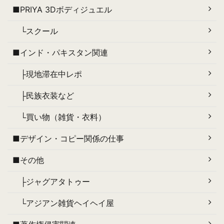
■PRIYA 3Dボディジュエル
└スクール
■インド・パキスタン関連
├現地滞在中レポ
├民族衣装など
└買い物（雑貨・衣料）
■デザイン・コピー関係の仕事
■その他
├ジャグアタトゥー
└アジアン雑貨ヘイヘイ屋